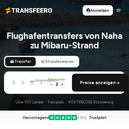
Anmelden
Transfeero
Haup
Flughafentransfers von Naha
zu Mibaru-Strand
Transfer
Stundenweise
Passagiere
Von
Nach
Abreisedatum
rückfahrt hinzufügen
Preise anzeigen
Adresse, Flughafen, Hotel, ...
Adresse, Flughafen, Hotel, ...
Mo., 10. Aug. · 01:45 PM
2
Über 100 Länder · Festpreis · KOSTENLOSE Stornierung
Hervorragend
4.8/5 ·
Trustpilot