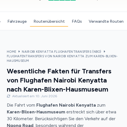
o
Fahrzeuge
Routenübersicht
FAQs
Verwandte Routen
HOME
NAIROBI KENYATTA FLUGHAFENTRANSFERS (NBO)
FLUGHAFENTRANSFERS VON NAIROBI KENYATTA ZUM KAREN-BLIXEN-
HAUSMUSEUM
Wesentliche Fakten für Transfers
von Flughafen Nairobi Kenyatta
nach Karen-Blixen-Hausmuseum
Aktualisiert am 10. Juni 2026
Die Fahrt vom
Flughafen Nairobi Kenyatta
zum
Karen-Blixen-Hausmuseum
erstreckt sich über etwa
30 Kilometer. Berücksichtigen Sie den Verkehr auf der
Ngong Road
, besonders während der