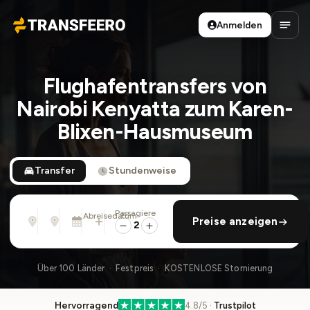
Anmelden
Transfeero
Haup
Flughafentransfers von
Nairobi Kenyatta zum Karen-
Blixen-Hausmuseum
Transfer
Stundenweise
Passagiere
Von
Nach
Abreisedatum
rückfahrt hinzufügen
Preise anzeigen
Adresse, Flughafen, Hotel, ...
Adresse, Flughafen, Hotel, ...
So., 9. Aug. · 01:45 PM
2
Über 100 Länder · Festpreis · KOSTENLOSE Stornierung
Hervorragend
4.8/5 ·
Trustpilot