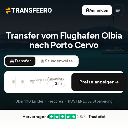
Anmelden
Transfeero
Haup
Transfer vom Flughafen Olbia
nach Porto Cervo
Transfer
Stundenweise
Passagiere
Von
Nach
Abreisedatum
rückfahrt hinzufügen
Preise anzeigen
Adresse, Flughafen, Hotel, ...
Adresse, Flughafen, Hotel, ...
Di., 11. Aug. · 13:45
2
Über 100 Länder · Festpreis · KOSTENLOSE Stornierung
Hervorragend
4.8/5 ·
Trustpilot