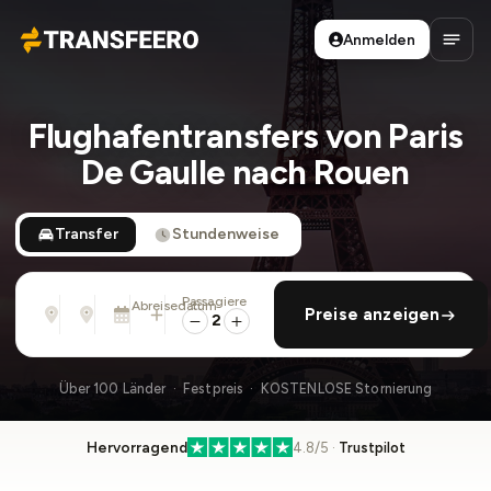
Anmelden
Transfeero
Haup
Flughafentransfers von Paris
De Gaulle nach Rouen
Transfer
Stundenweise
Passagiere
Von
Nach
Abreisedatum
rückfahrt hinzufügen
Preise anzeigen
Adresse, Flughafen, Hotel, ...
Adresse, Flughafen, Hotel, ...
Di., 11. Aug. · 01:45 PM
2
Über 100 Länder · Festpreis · KOSTENLOSE Stornierung
Hervorragend
4.8/5 ·
Trustpilot