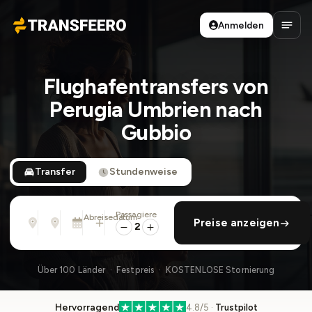
Anmelden
Transfeero
Haup
Flughafentransfers von
Perugia Umbrien nach
Gubbio
Transfer
Stundenweise
Passagiere
Von
Nach
Abreisedatum
rückfahrt hinzufügen
Preise anzeigen
Adresse, Flughafen, Hotel, ...
Adresse, Flughafen, Hotel, ...
Sa., 8. Aug. · 01:45 PM
2
Über 100 Länder · Festpreis · KOSTENLOSE Stornierung
Hervorragend
4.8/5 ·
Trustpilot