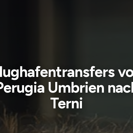
lughafentransfers v
Perugia Umbrien nac
Terni