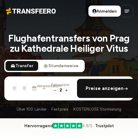
Anmelden
Transfeero
Haup
Flughafentransfers von Prag
zu Kathedrale Heiliger Vitus
Transfer
Stundenweise
Passagiere
Von
Nach
Abreisedatum
rückfahrt hinzufügen
Preise anzeigen
Adresse, Flughafen, Hotel, ...
Adresse, Flughafen, Hotel, ...
Mo., 10. Aug. · 13:45
2
Über 100 Länder · Festpreis · KOSTENLOSE Stornierung
Hervorragend
4.8/5 ·
Trustpilot