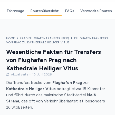
o
Fahrzeuge
Routenübersicht
FAQs
Verwandte Routen
HOME
PRAG FLUGHAFENTRANSFER (PRG)
FLUGHAFENTRANSFERS
VON PRAG ZU KATHEDRALE HEILIGER VITUS
Wesentliche Fakten für Transfers
von Flughafen Prag nach
Kathedrale Heiliger Vitus
Aktualisiert am 10. Juni 2026
Die Transferstrecke vom
Flughafen Prag
zur
Kathedrale Heiliger Vitus
beträgt etwa 15 Kilometer
und führt durch das malerische Stadtviertel
Malá
Strana
, das oft von Verkehr überlastet ist, besonders
zu Stoßzeiten.