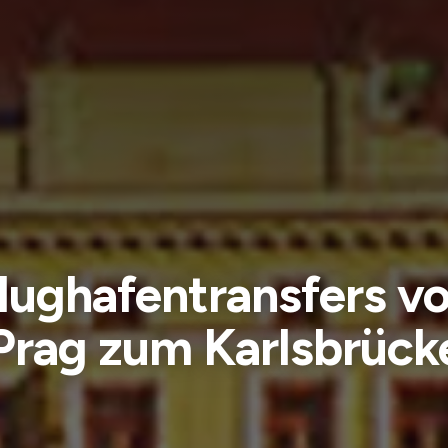
lughafentransfers v
Prag zum Karlsbrück