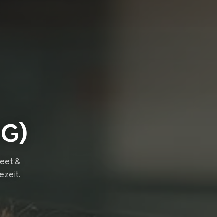
EG)
Meet &
ezeit.