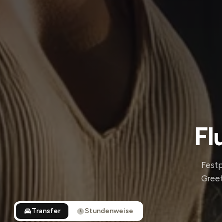
Fl
Festp
Greet
Transfer
Stundenweise