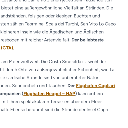
, bietet eine außergewöhnliche Vielfalt an Stränden. Die
andstränden, felsigen oder kiesigen Buchten und
ten zählen Taormina, Scala dei Turchi, San Vito Lo Capo
 kleineren Inseln wie die Ägadischen und Äolischen
esböden mit reicher Artenvielfalt.
Der beliebteste
 (CTA)
.
e am Meer weltweit. Die Costa Smeralda ist wohl der
cht durch Orte von außergewöhnlicher Schönheit, wie La
iele sardische Strände sind von unberührter Natur
nnen, Schnorcheln und Tauchen.
Der
Flughafen Cagliari
Kampanien (
Flughafen Neapel – NAP
)
kann auf ein
e mit ihren spektakulären Terrassen über dem Meer
lfi. Ebenso berühmt sind die Strände der Insel Capri