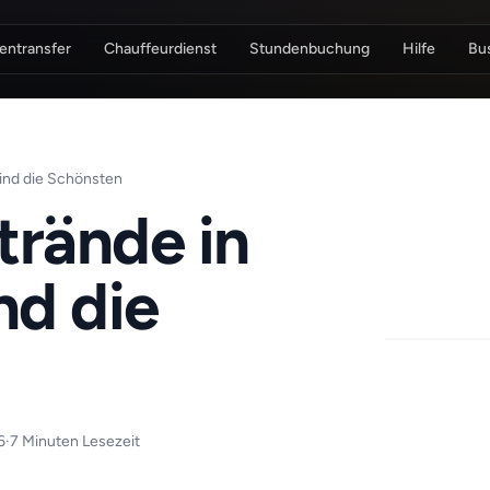
entransfer
Chauffeurdienst
Stundenbuchung
Hilfe
Bu
sind die Schönsten
trände in
nd die
6
·
7 Minuten Lesezeit