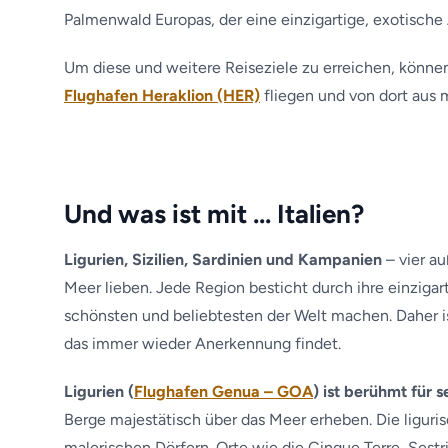
Palmenwald Europas, der eine einzigartige, exotische
Um diese und weitere Reiseziele zu erreichen, könne
Flughafen Heraklion (HER)
fliegen und von dort aus m
Und was ist mit … Italien?
Ligurien, Sizilien, Sardinien und Kampanien
– vier au
Meer lieben. Jede Region besticht durch ihre einzigar
schönsten und beliebtesten der Welt machen. Daher is
das immer wieder Anerkennung findet.
Ligurien (
Flughafen Genua – GOA
) ist berühmt für 
Berge majestätisch über das Meer erheben. Die ligur
malerischen Dörfern. Orte wie die Cinque Terre, Sest