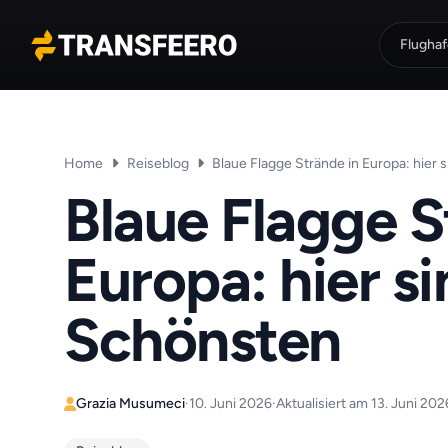
Flughaf
Transfeero
Home
Reiseblog
Blaue Flagge Strände in Europa: hier 
Blaue Flagge S
Europa: hier si
Schönsten
Grazia Musumeci
·
10. Juni 2026
·
Aktualisiert am 13. Juni 202