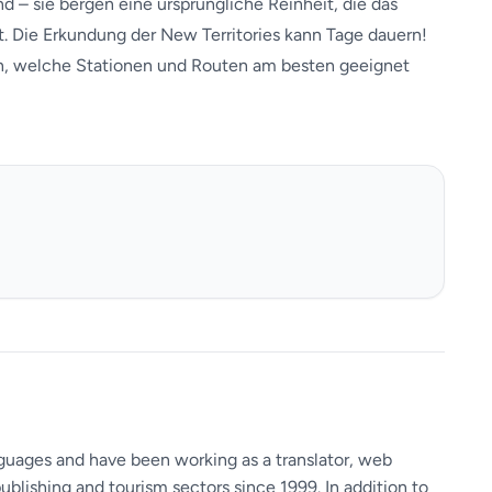
ind – sie bergen eine ursprüngliche Reinheit, die das
at. Die Erkundung der New Territories kann Tage dauern!
ten, welche Stationen und Routen am besten geeignet
guages ​​and have been working as a translator, web
ublishing and tourism sectors since 1999. In addition to