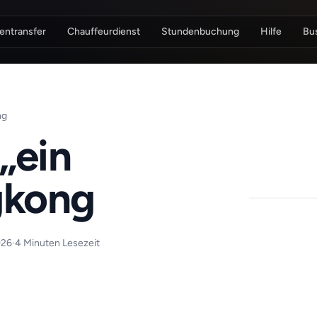
entransfer
Chauffeurdienst
Stundenbuchung
Hilfe
Bu
ng
„ein
gkong
026
·
4 Minuten Lesezeit