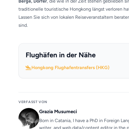
Berge, Dörfer
, die wie in der Zeit stehen geblieben s
traditionelle touristische Hongkong längst verloren h
Lassen Sie sich von lokalen Reiseveranstaltern bera
sind.
Flughäfen in der Nähe
Hongkong Flughafentransfers (HKG)
VERFASST VON
Grazia Musumeci
Born in Catania, I have a PhD in Foreign Lan
writer, and web data/content editor in the p