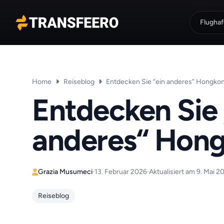
Flughaf
Transfeero
Home
Reiseblog
Entdecken Sie “ein anderes” Hongko
Entdecken Sie 
anderes“ Hon
Grazia Musumeci
·
13. Februar 2026
·
Aktualisiert am 9. Mai 2
Reiseblog