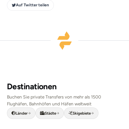
Auf Twitter teilen
Destinationen
Buchen Sie private Transfers von mehr als 1500
Flughäfen, Bahnhöfen und Häfen weltweit
London
Länder
Städte
Skigebiete
New York
→
→
→
Rom
Flughafen London Heathrow ·
LHR
Barcelona
Flughafen New York Kennedy ·
JFK
Paris
Flughafen Fiumicino ·
FCO
Berlin
Flughafen Barcelona ·
BCN