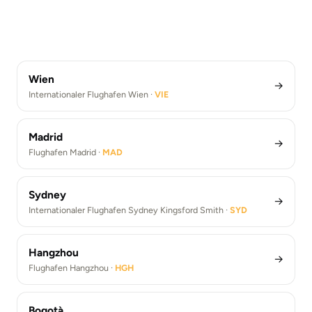
London Heathrow Flughafentransfers (LHR)
Athen
Flughafentransfers New York Kennedy (JFK)
Flughafen Paris De Gaulle ·
CDG
Los Angeles
Flughafentransfers Rom Fiumicino (FCO)
Flugahfen Berlin Brandenburg ·
BER
Barcelona Flughafentransfers (BCN)
Flughafen Athen ·
ATH
Paris De Gaulle Flughafentransfers (CDG)
Flughafen Los Angeles ·
LAX
Berlin Brandenburg Flughafentransfers (BER)
Athen Flughafentransfer (ATH)
Flughafentransfers Los Angeles (LAX)
Wien
→
Internationaler Flughafen Wien ·
VIE
Madrid
→
Flughafen Madrid ·
MAD
Sydney
→
Internationaler Flughafen Sydney Kingsford Smith ·
SYD
Hangzhou
→
Flughafen Hangzhou ·
HGH
Bogotà