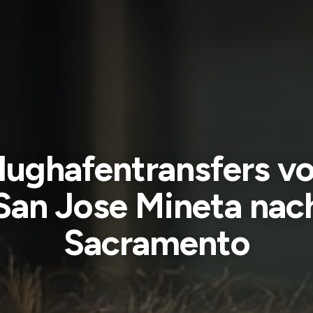
lughafentransfers v
San Jose Mineta nac
Sacramento