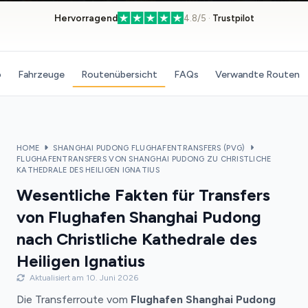
Hervorragend
4.8/5 ·
Trustpilot
o
Fahrzeuge
Routenübersicht
FAQs
Verwandte Routen
HOME
SHANGHAI PUDONG FLUGHAFENTRANSFERS (PVG)
FLUGHAFENTRANSFERS VON SHANGHAI PUDONG ZU CHRISTLICHE
KATHEDRALE DES HEILIGEN IGNATIUS
Wesentliche Fakten für Transfers
von Flughafen Shanghai Pudong
nach Christliche Kathedrale des
Heiligen Ignatius
Aktualisiert am 10. Juni 2026
Die Transferroute vom
Flughafen Shanghai Pudong