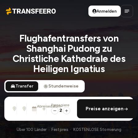
Anmelden
Transfeero
Haup
Flughafentransfers von
Shanghai Pudong zu
Christliche Kathedrale des
Heiligen Ignatius
Transfer
Stundenweise
Passagiere
Von
Nach
Abreisedatum
rückfahrt hinzufügen
Preise anzeigen
Adresse, Flughafen, Hotel, ...
Adresse, Flughafen, Hotel, ...
Di., 11. Aug. · 13:45
2
Über 100 Länder · Festpreis · KOSTENLOSE Stornierung