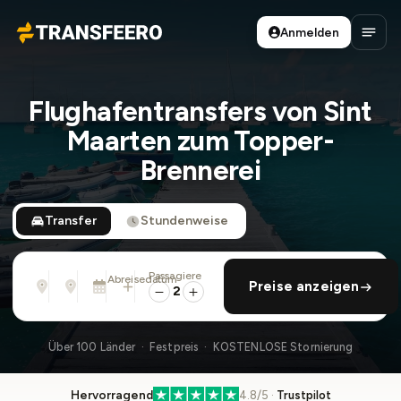
Anmelden
Transfeero
Haup
Flughafentransfers von Sint
Maarten zum Topper-
Brennerei
Transfer
Stundenweise
Passagiere
Von
Nach
Abreisedatum
rückfahrt hinzufügen
Preise anzeigen
Adresse, Flughafen, Hotel, ...
Adresse, Flughafen, Hotel, ...
So., 9. Aug. · 01:45 PM
2
Über 100 Länder · Festpreis · KOSTENLOSE Stornierung
Hervorragend
4.8/5 ·
Trustpilot