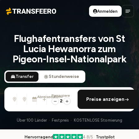
Anmelden
Transfeero
Haup
Flughafentransfers von St
Lucia Hewanorra zum
Pigeon-Insel-Nationalpark
Transfer
Stundenweise
Passagiere
Von
Nach
Abreisedatum
rückfahrt hinzufügen
Preise anzeigen
Adresse, Flughafen, Hotel, ...
Adresse, Flughafen, Hotel, ...
Mo., 10. Aug. · 01:45 PM
2
Über 100 Länder · Festpreis · KOSTENLOSE Stornierung
Hervorragend
4.8/5 ·
Trustpilot