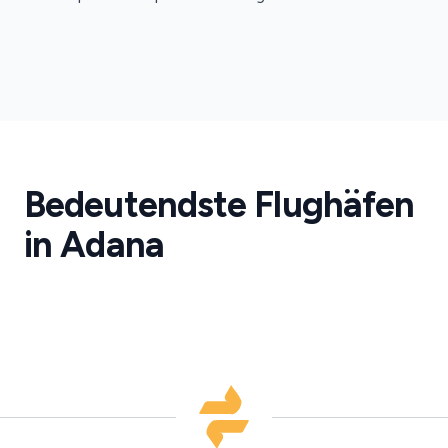
Flughafen
Adana
Transfer
Adana
Bedeutendste Flughäfen
Flughafen
ADA
in Adana
·
ADA