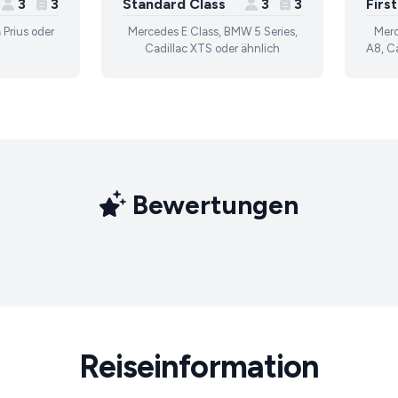
3
3
Standard Class
3
3
Firs
 Prius oder
Mercedes E Class, BMW 5 Series,
Merc
Cadillac XTS oder ähnlich
A8, Ca
Bewertungen
Reiseinformation