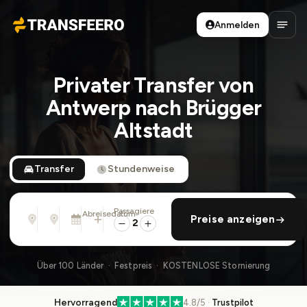
Anmelden
Transfeero
Haup
Privater Transfer von
Antwerp nach Brügger
Altstadt
Transfer
Stundenweise
Passagiere
Von
Nach
Abreisedatum
rückfahrt hinzufügen
Preise anzeigen
Adresse, Flughafen, Hotel, ...
Adresse, Flughafen, Hotel, ...
Sa., 8. Aug. · 01:45 PM
2
Über 100 Länder · Festpreis · KOSTENLOSE Stornierung
Hervorragend
4.8/5 ·
Trustpilot