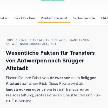
daten
Fahrt buchen
Routenübersicht
So buchen Sie
FAQ
HOME
STADT
ANTWERPEN
PRIVATER TRANSFER VON
ANTWERP NACH BRÜGGER ALTSTADT
Wesentliche Fakten für Transfers
von Antwerpen nach Brügger
Altstadt
Planen Sie Ihre Fahrt von
Antwerpen
nach
Brügger
Altstadt
auf einen Blick. Diese Route wird als
langstreckenroute
verwaltet mit transparenter
Preisgestaltung, professionellen Chauffeuren und Tür-
zu-Tür-Service.