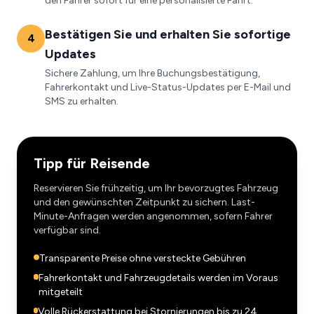
den Fahrer sofort für eine personalisierte Fahrt.
Bestätigen Sie und erhalten Sie sofortige
4
Updates
Sichere Zahlung, um Ihre Buchungsbestätigung,
Fahrerkontakt und Live-Status-Updates per E-Mail und
SMS zu erhalten.
Tipp für Reisende
Reservieren Sie frühzeitig, um Ihr bevorzugtes Fahrzeug
und den gewünschten Zeitpunkt zu sichern. Last-
Minute-Anfragen werden angenommen, sofern Fahrer
verfügbar sind.
Transparente Preise ohne versteckte Gebühren
Fahrerkontakt und Fahrzeugdetails werden im Voraus
mitgeteilt
Volle Rückerstattung bei Stornierungen bis zu 24