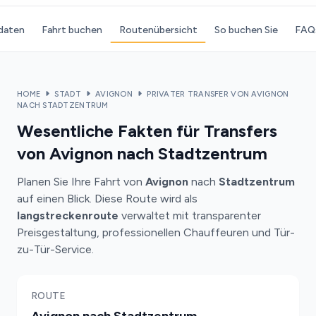
daten
Fahrt buchen
Routenübersicht
So buchen Sie
FAQ
HOME
STADT
AVIGNON
PRIVATER TRANSFER VON AVIGNON
NACH STADTZENTRUM
Wesentliche Fakten für Transfers
von Avignon nach Stadtzentrum
Planen Sie Ihre Fahrt von
Avignon
nach
Stadtzentrum
auf einen Blick. Diese Route wird als
langstreckenroute
verwaltet mit transparenter
Preisgestaltung, professionellen Chauffeuren und Tür-
zu-Tür-Service.
ROUTE