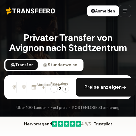
Anmelden
Transfeero
Haup
Privater Transfer von
Avignon nach Stadtzentrum
Transfer
Stundenweise
Passagiere
Von
Nach
Abreisedatum
rückfahrt hinzufügen
Preise anzeigen
Adresse, Flughafen, Hotel, ...
Adresse, Flughafen, Hotel, ...
Mi., 12. Aug. · 01:45 PM
2
Über 100 Länder · Festpreis · KOSTENLOSE Stornierung
Hervorragend
4.8/5 ·
Trustpilot