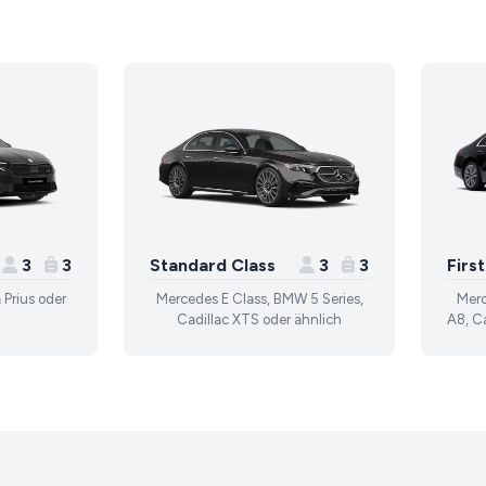
3
3
Standard Class
3
3
Firs
 Prius oder
Mercedes E Class, BMW 5 Series,
Merc
Cadillac XTS oder ähnlich
A8, Ca