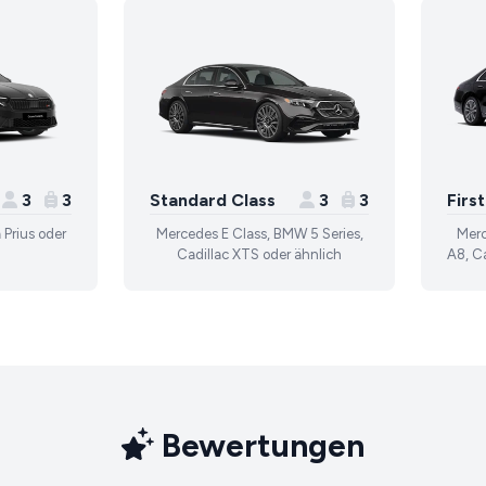
3
3
Standard Class
3
3
Firs
 Prius oder
Mercedes E Class, BMW 5 Series,
Merc
Cadillac XTS oder ähnlich
A8, Ca
Bewertungen