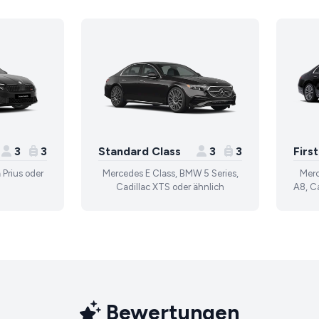
3
3
Standard Class
3
3
Firs
 Prius oder
Mercedes E Class, BMW 5 Series,
Merc
Cadillac XTS oder ähnlich
A8, Ca
Bewertungen