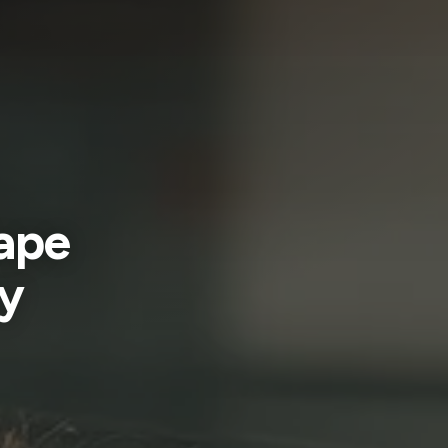
Cape
y