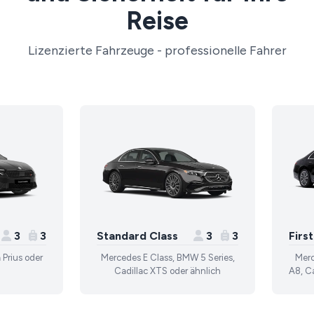
Reise
Lizenzierte Fahrzeuge - professionelle Fahrer
3
3
Standard Class
3
3
Firs
 Prius oder
Mercedes E Class, BMW 5 Series,
Merc
Cadillac XTS oder ähnlich
A8, Ca