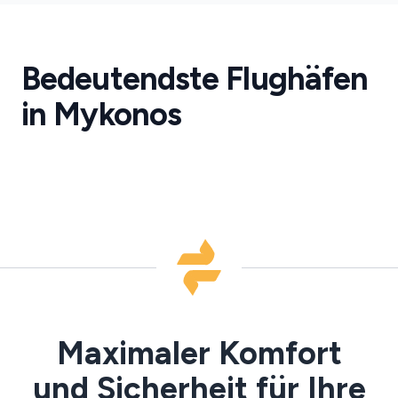
Flughafen
Mykonos
Bedeutendste Flughäfen
Mykonos
Flughafentransfers
in Mykonos
·
JMK
Maximaler Komfort
und Sicherheit für Ihre