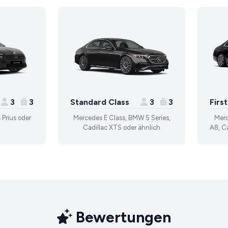
3
3
Standard Class
3
3
Firs
 Prius oder
Mercedes E Class, BMW 5 Series,
Merc
Cadillac XTS oder ähnlich
A8, Ca
Bewertungen