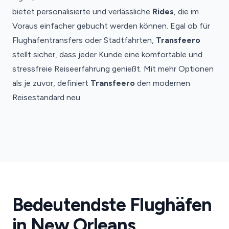
bietet personalisierte und verlässliche
Rides
, die im
Voraus einfacher gebucht werden können. Egal ob für
Flughafentransfers oder Stadtfahrten,
Transfeero
stellt sicher, dass jeder Kunde eine komfortable und
stressfreie Reiseerfahrung genießt. Mit mehr Optionen
als je zuvor, definiert
Transfeero
den modernen
Reisestandard neu.
Flughafen
New
Orleans
New
Bedeutendste Flughäfen
Orleans
Flughafentransfers
in New Orleans
·