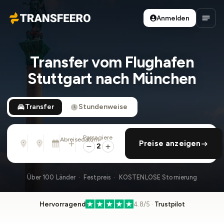
Anmelden
Transfeero
Haup
Transfer vom Flughafen
Stuttgart nach München
Transfer
Stundenweise
Passagiere
Von
Nach
Abreisedatum
rückfahrt hinzufügen
Preise anzeigen
Adresse, Flughafen, Hotel, ...
Adresse, Flughafen, Hotel, ...
Mo., 10. Aug. · 01:45 PM
2
Über 100 Länder · Festpreis · KOSTENLOSE Stornierung
Hervorragend
4.8/5 ·
Trustpilot