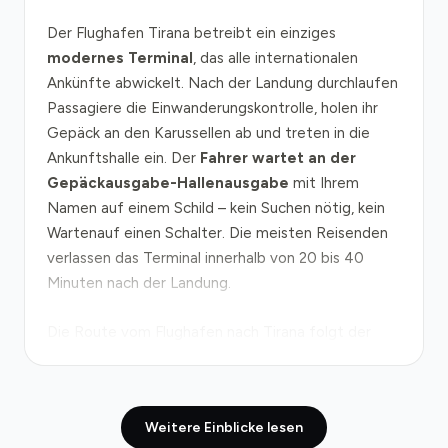
Der Flughafen Tirana betreibt ein einziges
modernes Terminal
, das alle internationalen
Ankünfte abwickelt. Nach der Landung durchlaufen
Passagiere die Einwanderungskontrolle, holen ihr
Gepäck an den Karussellen ab und treten in die
Ankunftshalle ein. Der
Fahrer wartet an der
Gepäckausgabe-Hallenausgabe
mit Ihrem
Namen auf einem Schild – kein Suchen nötig, kein
Wartenauf einen Schalter. Die meisten Reisenden
verlassen das Terminal innerhalb von 20 bis 40
Minuten nach der Landung.
Die Route vom Flughafen nach Tirana folgt der
SH-60-Straße, einer gut ausgebauten
Verkehrsader über etwa 17 Kilometer. Unter
normalen Bedingungen dauert die Fahrt in die
Weitere Einblicke lesen
Innenstadt 20 Minuten, doch während der