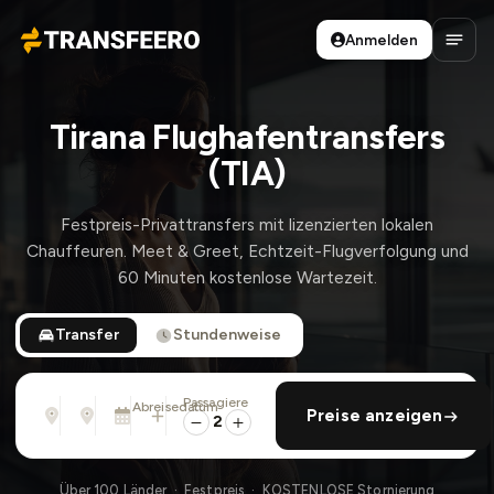
Anmelden
Transfeero
Haup
Tirana Flughafentransfers
(TIA)
Festpreis-Privattransfers mit lizenzierten lokalen
Chauffeuren. Meet & Greet, Echtzeit-Flugverfolgung und
60 Minuten kostenlose Wartezeit.
Transfer
Stundenweise
Passagiere
Von
Nach
Abreisedatum
rückfahrt hinzufügen
Preise anzeigen
Adresse, Flughafen, Hotel, ...
Adresse, Flughafen, Hotel, ...
Sa., 8. Aug. · 01:45 PM
2
Über 100 Länder · Festpreis · KOSTENLOSE Stornierung