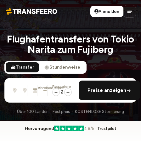
Anmelden
Transfeero
Haup
Flughafentransfers von Tokio
Narita zum Fujiberg
Transfer
Stundenweise
Passagiere
Von
Nach
Abreisedatum
rückfahrt hinzufügen
Preise anzeigen
Adresse, Flughafen, Hotel, ...
Adresse, Flughafen, Hotel, ...
Di., 11. Aug. · 01:45 PM
2
Über 100 Länder · Festpreis · KOSTENLOSE Stornierung
Hervorragend
4.8/5 ·
Trustpilot