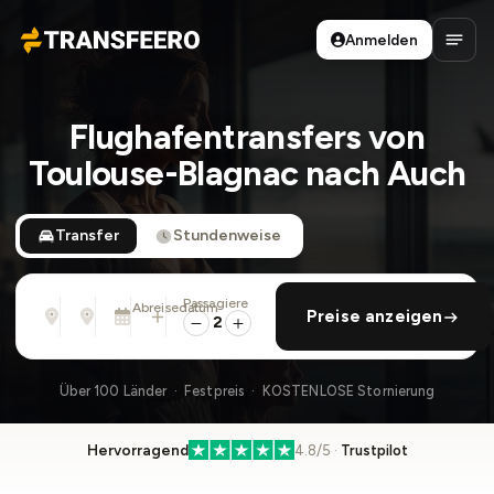
Anmelden
Transfeero
Haup
Flughafentransfers von
Toulouse-Blagnac nach Auch
Transfer
Stundenweise
Passagiere
Von
Nach
Abreisedatum
rückfahrt hinzufügen
Preise anzeigen
Adresse, Flughafen, Hotel, ...
Adresse, Flughafen, Hotel, ...
Mo., 10. Aug. · 13:45
2
Über 100 Länder · Festpreis · KOSTENLOSE Stornierung
Hervorragend
4.8/5 ·
Trustpilot