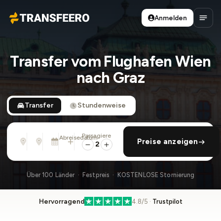
Anmelden
Transfeero
Haup
Transfer vom Flughafen Wien
nach Graz
Transfer
Stundenweise
Passagiere
Von
Nach
Abreisedatum
rückfahrt hinzufügen
Preise anzeigen
Adresse, Flughafen, Hotel, ...
Adresse, Flughafen, Hotel, ...
Di., 11. Aug. · 01:45 PM
2
Über 100 Länder · Festpreis · KOSTENLOSE Stornierung
Hervorragend
4.8/5 ·
Trustpilot