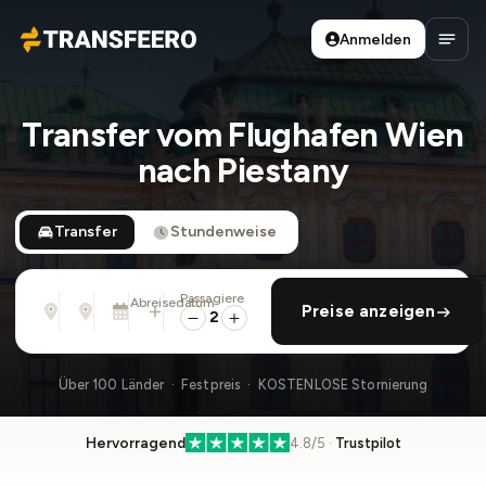
Anmelden
Transfeero
Haup
Transfer vom Flughafen Wien
nach Piestany
Transfer
Stundenweise
Passagiere
Von
Nach
Abreisedatum
rückfahrt hinzufügen
Preise anzeigen
Adresse, Flughafen, Hotel, ...
Adresse, Flughafen, Hotel, ...
So., 9. Aug. · 01:45 PM
2
Über 100 Länder · Festpreis · KOSTENLOSE Stornierung
Hervorragend
4.8/5 ·
Trustpilot