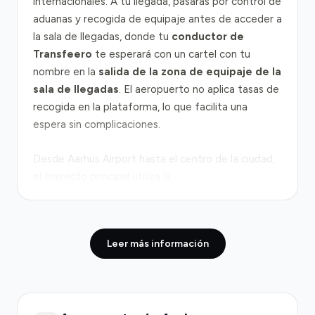
internacionales. A tu llegada, pasarás por control de
aduanas y recogida de equipaje antes de acceder a
la sala de llegadas, donde tu
conductor de
Transfeero
te esperará con un cartel con tu
nombre en la
salida de la zona de equipaje de la
sala de llegadas
. El aeropuerto no aplica tasas de
recogida en la plataforma, lo que facilita una
espera sin complicaciones.
Desde Aarhus Airport hasta el centro de la ciudad,
el trayecto principal utiliza la
Djurslandsmotorvejen (Ruta Primaria 15) y la
autopista E45
, que conectan directamente con el
centro de Aarhus en aproximadamente 30-40
Leer más información
minutos con tráfico normal. Las horas pico (7:00-
9:00 y 16:00-18:00) generan congestión en las vías
de acceso a la ciudad, especialmente en los cruces
cerca del centro. El tiempo puerta a puerta desde