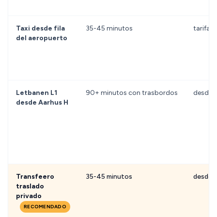
Taxi desde fila
35-45 minutos
tarifa 
del aeropuerto
Letbanen L1
90+ minutos con trasbordos
desde E
desde Aarhus H
Transfeero
35-45 minutos
desde 
traslado
privado
RECOMENDADO