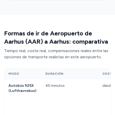
(Lufthavnsbus) tarda 45 minutos y cuesta 128 DKK,
pero implica cargar tu equipaje y cambios de
paradero. Una
reserva previa de Transfeero
garantiza un vehículo privado dedicado,
conductores profesionales, espera gratuita de 60
Formas de ir de Aeropuerto de
minutos si tu vuelo se retrasa, y cancelación
gratuita hasta 24 horas antes de la recogida.
Aarhus (AAR) a Aarhus: comparativa
Tiempo real, coste real, compensaciones reales entre las
opciones de transporte realistas en este aeropuerto.
MODO
DURACIÓN
COSTE
Autobús 925X
45 minutos
desde 
(Lufthavnsbus)