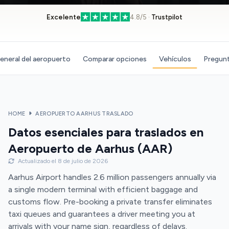
Excelente
4.8/5 ·
Trustpilot
eneral del aeropuerto
Comparar opciones
Vehículos
Pregunt
HOME
AEROPUERTO AARHUS TRASLADO
Datos esenciales para traslados en
Aeropuerto de Aarhus (AAR)
Actualizado el 8 de julio de 2026
Aarhus Airport handles 2.6 million passengers annually via
a single modern terminal with efficient baggage and
customs flow. Pre-booking a private transfer eliminates
taxi queues and guarantees a driver meeting you at
arrivals with your name sign, regardless of delays.