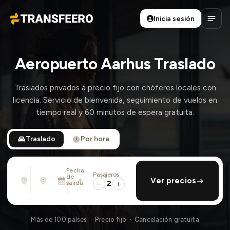
Inicia sesión
Transfeero
Abrir
Aeropuerto Aarhus Traslado
Traslados privados a precio fijo con chóferes locales con
licencia. Servicio de bienvenida, seguimiento de vuelos en
tiempo real y 60 minutos de espera gratuita.
Traslado
Por hora
Fecha
Pasajeros
Desde
Hasta
de
añadir regreso
Ver precios
Dirección, aeropuerto, hotel, ...
Dirección, aeropuerto, hotel, ...
salida
2
Dom., 9 Ago. · 01:45 PM
Más de 100 países · Precio fijo · Cancelación gratuita