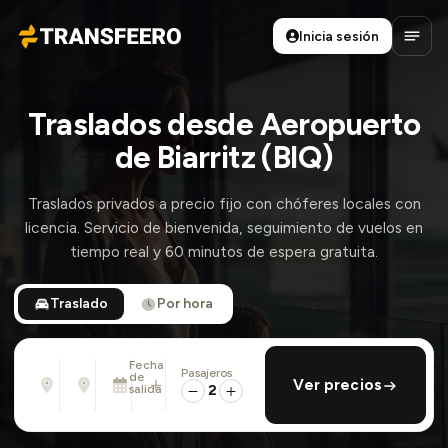
Inicia sesión
Transfeero
Abrir
Traslados desde Aeropuerto
de Biarritz (BIQ)
Traslados privados a precio fijo con chóferes locales con
licencia. Servicio de bienvenida, seguimiento de vuelos en
tiempo real y 60 minutos de espera gratuita.
Traslado
Por hora
Fecha
Pasajeros
Desde
Hasta
de
añadir regreso
Ver precios
Dirección, aeropuerto, hotel, ...
Dirección, aeropuerto, hotel, ...
salida
2
Dom., 9 Ago. · 01:45 PM