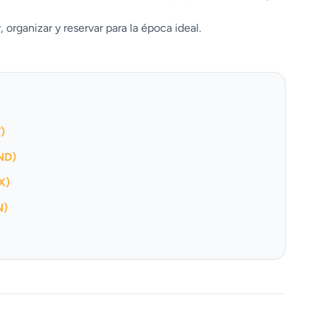
 organizar y reservar para la época ideal.
)
ND)
X)
N)