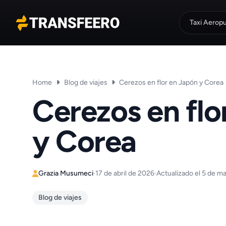
Taxi Aerop
Transfeero
Home
Blog de viajes
Cerezos en flor en Japón y Corea
Cerezos en flo
y Corea
Grazia Musumeci
·
17 de abril de 2026
·
Actualizado el 5 de m
Blog de viajes