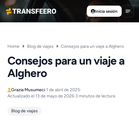
Inicia sesión
Transfeero
Abrir
Home
Blog de viajes
Consejos para un viaje a Alghero
Consejos para un viaje a
Alghero
Grazia Musumeci
·
1 de abril de 2025
·
Actualizado el 13 de mayo de 2026
·
3 minutos de lectura
Blog de viajes