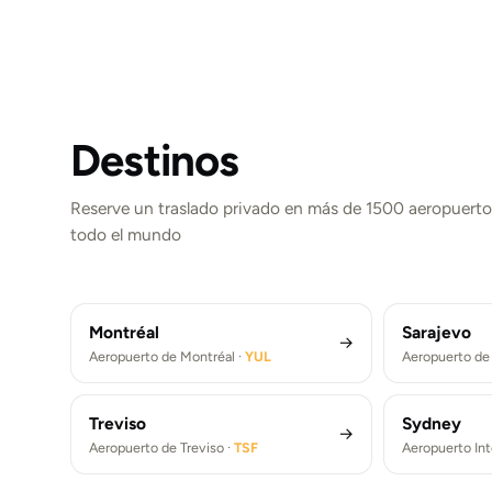
Destinos
Reserve un traslado privado en más de 1500 aeropuerto
Londres
Nueva 
París
Berlín
todo el mundo
Aeropuerto de Londres-Heathrow ·
LHR
Aeropu
Aeropuerto París De Gaulle ·
CDG
Aeropue
Traslados Aeropuerto de Londres Heathrow (LHR)
Traslados 
Traslados Aeropuerto París De Gaulle (CDG)
Traslados 
Montréal
Sarajevo
→
Aeropuerto de Montréal ·
YUL
Aeropuerto de 
Treviso
Sydney
→
Aeropuerto de Treviso ·
TSF
Aeropuerto In