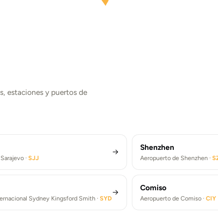
s, estaciones y puertos de
Atenas
York
Rome
Aeropuerto Internacional Elefth
erto New York Kennedy ·
JFK
Aeropuerto de Roma-Fiumicino 
rto de Berlín ·
BER
Venizelos ·
Aeropuerto New York Kennedy (JFK)
Traslados aeropuerto de Roma
Aeropuerto de Berlín Brandeburgo (BER)
Traslados aeropuerto de Atena
Shenzhen
→
Sarajevo ·
SJJ
Aeropuerto de Shenzhen ·
S
Comiso
→
ternacional Sydney Kingsford Smith ·
SYD
Aeropuerto de Comiso ·
CIY