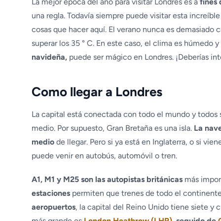
La mejor época del año para visitar Londres es a
fines 
una regla. Todavía siempre puede visitar esta increíb
cosas que hacer aquí. El verano nunca es demasiado c
superar los 35 ° C. En este caso, el clima es húmedo y
navideña,
puede ser mágico en Londres. ¡Deberías int
Como llegar a Londres
La capital está conectada con todo el mundo y todos 
medio. Por supuesto, Gran Bretaña es una isla.
La nave
medio
de llegar. Pero si ya está en Inglaterra, o si vi
puede venir en autobús, automóvil o tren.
A1, M1 y M25 son las autopistas británicas
más import
estaciones
permiten que trenes de todo el continente 
aeropuertos
, la capital del Reino Unido tiene siete y 
más grande es
London Heathrow (LHR)
, seguido de