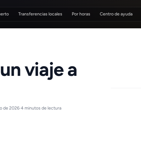
uerto
Transferencias locales
Por horas
Centro de ayuda
un viaje a
io de 2026
·
4 minutos de lectura