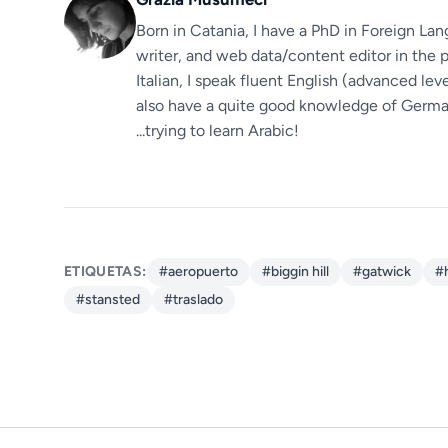
Born in Catania, I have a PhD in Foreign Lan
writer, and web data/content editor in the p
Italian, I speak fluent English (advanced le
also have a quite good knowledge of German.
...trying to learn Arabic!
ETIQUETAS:
#aeropuerto
#biggin hill
#gatwick
#
#stansted
#traslado