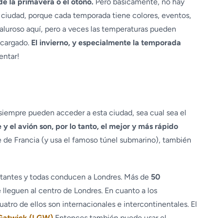
de la primavera o el otoño.
Pero básicamente, no hay
le ciudad, porque cada temporada tiene colores, eventos,
aluroso aquí, pero a veces las temperaturas pueden
 cargado.
El invierno, y especialmente la temporada
entar!
siempre pueden acceder a esta ciudad, sea cual sea el
 y el avión son, por lo tanto, el mejor y más rápido
ene de Francia (y usa el famoso túnel submarino), también
antes y todas conducen a Londres. Más de
50
lleguen al centro de Londres. En cuanto a los
cuatro de ellos son internacionales e intercontinentales. El
Gatwick (LGW)
Entonces también puede usar el