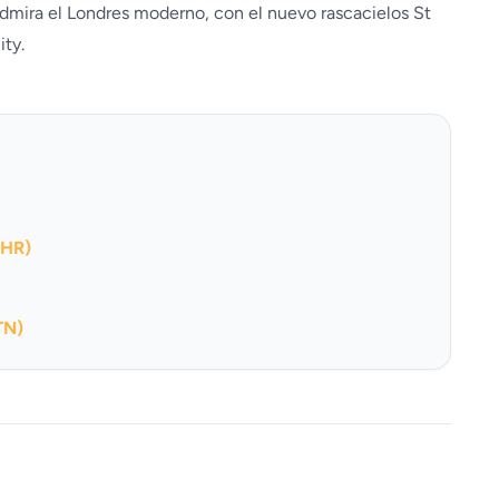
 Admira el Londres moderno, con el nuevo rascacielos St
ity.
LHR)
TN)