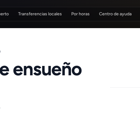
uerto
Transferencias locales
Por horas
Centro de ayuda
a
de ensueño
a