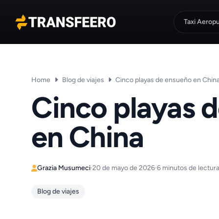
Taxi Aerop
Transfeero
Home
Blog de viajes
Cinco playas de ensueño en Chin
Cinco playas 
en China
Grazia Musumeci
·
20 de mayo de 2026
·
6 minutos de lectur
Blog de viajes