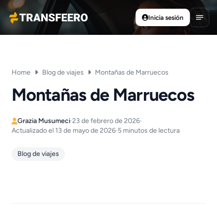
Inicia sesión
Transfeero
Abrir
Home
Blog de viajes
Montañas de Marruecos
Montañas de Marruecos
Grazia Musumeci
·
23 de febrero de 2026
·
Actualizado el 13 de mayo de 2026
·
5 minutos de lectura
Blog de viajes