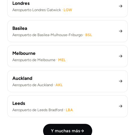
Londres
→
Aeropuerto Londres Gatwick ·
LGW
Basilea
→
Aeropuerto de Basilea-Mulhouse-Friburgo ·
BSL
Melbourne
→
Aeropuerto de Melbourne ·
MEL
Auckland
→
Aeropuerto de Auckland ·
AKL
Leeds
→
Aeropuerto de Leeds Bradford ·
LBA
Y muchas más
→