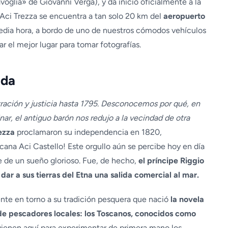
avoglia» de Giovanni Verga), y da inicio oficialmente a la
 Aci Trezza se encuentra a tan solo 20 km del
aeropuerto
dia hora, a bordo de uno de nuestros cómodos vehículos
r el mejor lugar para tomar fotografías.
nda
tración y justicia hasta 1795. Desconocemos por qué, en
, el antiguo barón nos redujo a la vecindad de otra
ezza
proclamaron su independencia en 1820,
ana Aci Castello! Este orgullo aún se percibe hoy en día
e de un sueño glorioso. Fue, de hecho,
el príncipe Riggio
dar a sus tierras del Etna una salida comercial al mar.
ente en torno a su tradición pesquera que nació
la novela
de pescadores locales: los Toscanos, conocidos como
 vienen aquí para experimentar de primera mano los