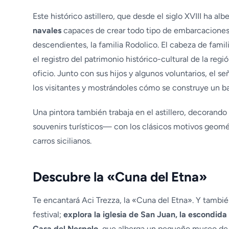
Este histórico astillero, que desde el siglo XVIII ha al
navales
capaces de crear todo tipo de embarcaciones 
descendientes, la familia Rodolico. El cabeza de famili
el registro del patrimonio histórico-cultural de la re
oficio. Junto con sus hijos y algunos voluntarios, el s
los visitantes y mostrándoles cómo se construye un b
Una pintora también trabaja en el astillero, decorand
souvenirs turísticos— con los clásicos motivos geomé
carros sicilianos.
Descubre la «Cuna del Etna»
Te encantará Aci Trezza, la «Cuna del Etna». Y también
festival;
explora la iglesia de San Juan, la escondida 
Casa del Nespolo,
que alberga un pequeño museo de 