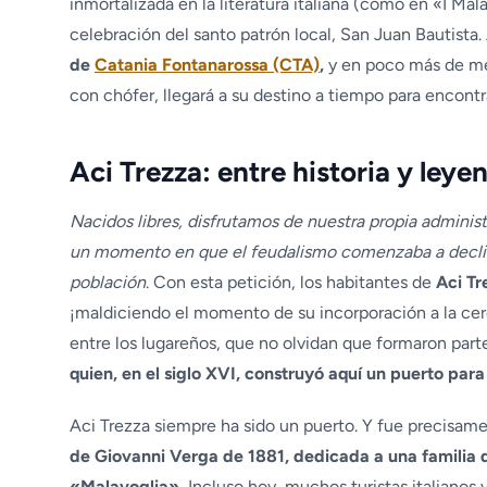
inmortalizada en la literatura italiana (como en «I Mal
celebración del santo patrón local, San Juan Bautista.
de
Catania Fontanarossa (CTA)
,
y en poco más de me
con chófer, llegará a su destino a tiempo para encontra
Aci Trezza: entre historia y leye
Nacidos libres, disfrutamos de nuestra propia adminis
un momento en que el feudalismo comenzaba a declinar
población
. Con esta petición, los habitantes de
Aci Tr
¡maldiciendo el momento de su incorporación a la cerc
entre los lugareños, que no olvidan que formaron part
quien, en el siglo XVI, construyó aquí un puerto para 
Aci Trezza siempre ha sido un puerto. Y fue precisam
de Giovanni Verga de 1881, dedicada a una familia 
«Malavoglia».
Incluso hoy, muchos turistas italianos