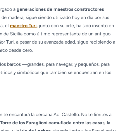
bergado a
generaciones de maestros constructores
de madera, sigue siendo utilizado hoy en día por sus
a, el
maestro Turi
,
junto con su arte, ha sido inscrito en
gión de Sicilia como último representante de un antiguo
eñor Turi, a pesar de su avanzada edad, sigue recibiendo a
arco desde cero.
o los barcos —grandes, para navegar, y pequeños, para
tricos y simbólicos que también se encuentran en los
 te encantará la cercana Aci Castello. No te limites al
Torre de los Faraglioni camuflada entre las casas, la
cine, y la
isla de Lachea,
situada junto a los Faraglioni y