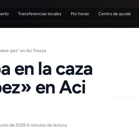
uerto
Transferencias locales
Por horas
Centro de ayuda
hombre-pez” en Aci Trezza
pa en la caza
ez» en Aci
 junio de 2026
·
6 minutos de lectura