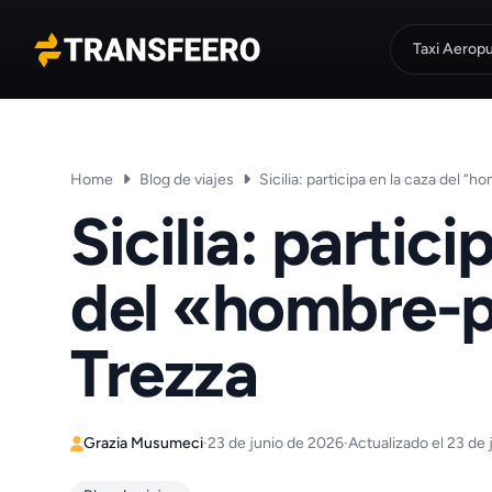
Taxi Aerop
Transfeero
Home
Blog de viajes
Sicilia: participa en la caza del “
Sicilia: partici
del «hombre-p
Trezza
Grazia Musumeci
·
23 de junio de 2026
·
Actualizado el 23 de