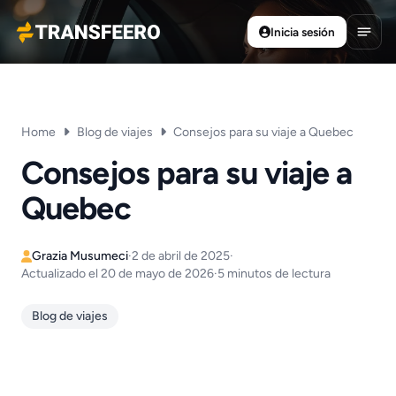
Inicia sesión
Transfeero
Abrir
Home
Blog de viajes
Consejos para su viaje a Quebec
Consejos para su viaje a
Quebec
Grazia Musumeci
·
2 de abril de 2025
·
Actualizado el 20 de mayo de 2026
·
5 minutos de lectura
Blog de viajes