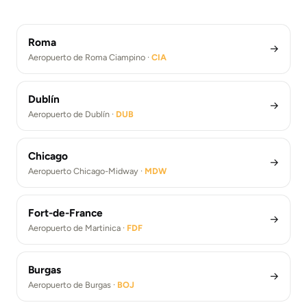
Traslados Aeropuerto de Berlín Brandeburgo (BER)
Traslados aeropuerto de Atenas (ATH)
Traslados Aeropuerto de Los Angeles (LAX)
Roma
→
Aeropuerto de Roma Ciampino ·
CIA
Dublín
→
Aeropuerto de Dublín ·
DUB
Chicago
→
Aeropuerto Chicago-Midway ·
MDW
Fort-de-France
→
Aeropuerto de Martinica ·
FDF
Burgas
→
Aeropuerto de Burgas ·
BOJ