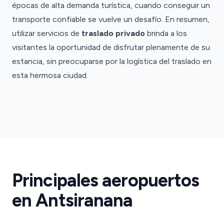
épocas de alta demanda turística, cuando conseguir un
transporte confiable se vuelve un desafío. En resumen,
utilizar servicios de
traslado privado
brinda a los
visitantes la oportunidad de disfrutar plenamente de su
estancia, sin preocuparse por la logística del traslado en
esta hermosa ciudad.
Aeropuerto
de
Antsiranana
Antsiranana
Principales aeropuertos
Traslado
DIE
en Antsiranana
·
DIE