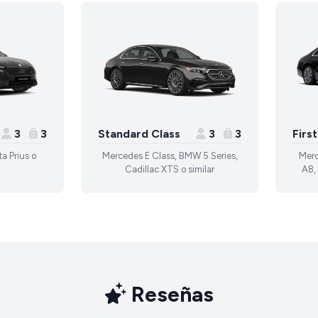
3
3
Standard Class
3
3
Firs
a Prius o
Mercedes E Class, BMW 5 Series,
Merc
Cadillac XTS o similar
A8, 
Reseñas