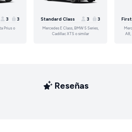
3
3
Standard Class
3
3
Firs
a Prius o
Mercedes E Class, BMW 5 Series,
Merc
Cadillac XTS o similar
A8, 
Reseñas