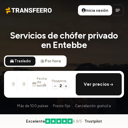
Inicia sesión
Transfeero
Abrir
Servicios de chófer privado
en Entebbe
Traslado
Por hora
Fecha
Pasajeros
Desde
Hasta
de
añadir regreso
Ver precios
Dirección, aeropuerto, hotel, ...
Dirección, aeropuerto, hotel, ...
salida
2
Lun., 10 Ago. · 01:45 PM
Más de 100 países · Precio fijo · Cancelación gratuita
Excelente
4.8/5 ·
Trustpilot