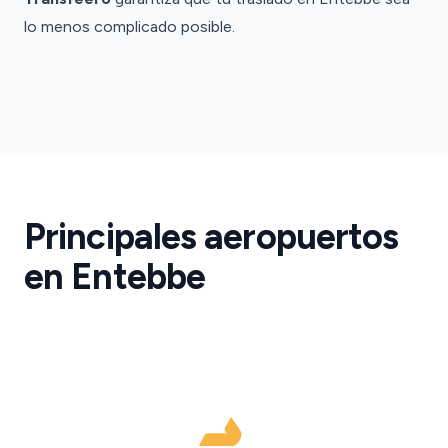
lo menos complicado posible.
Aeropuerto
de
Entebbe
Traslados
Aeropuerto
Principales aeropuertos
de
Entebbe
en Entebbe
·
EBB