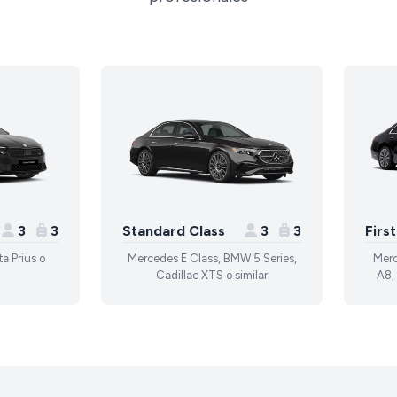
3
3
Standard Class
3
3
Firs
a Prius o
Mercedes E Class, BMW 5 Series,
Merc
Cadillac XTS o similar
A8, 