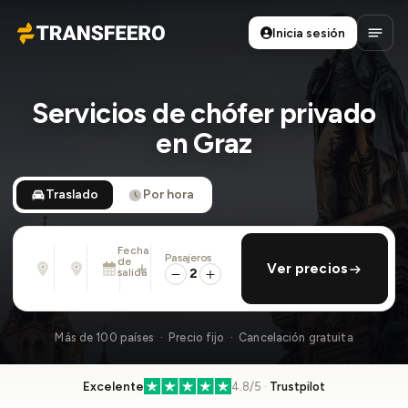
Inicia sesión
Transfeero
Abrir
Servicios de chófer privado
en Graz
Traslado
Por hora
Fecha
Pasajeros
Desde
Hasta
de
añadir regreso
Ver precios
Dirección, aeropuerto, hotel, ...
Dirección, aeropuerto, hotel, ...
salida
2
Mié., 12 Ago. · 13:45
Más de 100 países · Precio fijo · Cancelación gratuita
Excelente
4.8/5 ·
Trustpilot