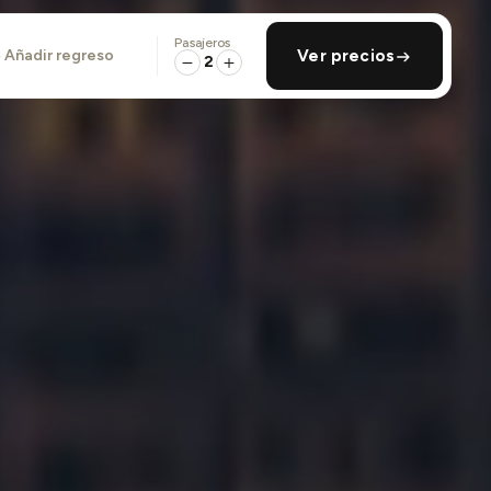
Pasajeros
añadir regreso
Ver precios
2