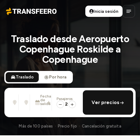
Inicia sesión
Transfeero
Abrir
Traslado desde Aeropuerto
Copenhague Roskilde a
Copenhague
Traslado
Por hora
Fecha
Pasajeros
Desde
Hasta
de
añadir regreso
Ver precios
Dirección, aeropuerto, hotel, ...
Dirección, aeropuerto, hotel, ...
salida
2
Dom., 9 Ago. · 01:45 PM
Más de 100 países · Precio fijo · Cancelación gratuita