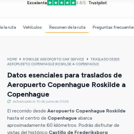
Excelente
4.8/5 ·
Trustpilot
e la ruta
Vehículos
Resumen de la ruta
Preguntas frecuente
HOME
ROSKILDE AEROPORTO CAR SERVICE
TRASLADO DESDE
AEROPUERTO COPENHAGUE ROSKILDE A COPENHAGUE
Datos esenciales para traslados de
Aeropuerto Copenhague Roskilde a
Copenhague
Actualizado el 10 de junio de 2026
El recorrido desde
Aeropuerto Copenhague Roskilde
hasta el centro de
Copenhague
abarca
aproximadamente 60 kilómetros. Podrás disfrutar de
vistas del histórico
Castillo de Frederiksborg