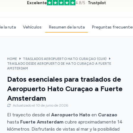
Excelente
4.8/5 ·
Trustpilot
e la ruta
Vehículos
Resumen de la ruta
Preguntas frecuente
HOME
TRASLADOS AEROPUERTO HATO CURAÇAO (CUR)
TRASLADO DESDE AEROPUERTO DE HATO CURAÇAO A FUERTE
AMSTERDAM
Datos esenciales para traslados de
Aeropuerto Hato Curaçao a Fuerte
Amsterdam
Actualizado el 10 de junio de 2026
El trayecto desde el
Aeropuerto Hato
en
Curazao
hasta
Fuerte Amsterdam
cubre aproximadamente 14
kilómetros. Disfrutarás de vistas al mar y la posibilidad