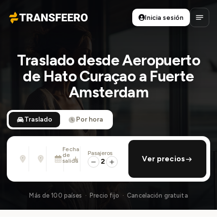
Inicia sesión
Transfeero
Abrir
Traslado desde Aeropuerto
de Hato Curaçao a Fuerte
Amsterdam
Traslado
Por hora
Fecha
Pasajeros
Desde
Hasta
de
añadir regreso
Ver precios
Dirección, aeropuerto, hotel, ...
Dirección, aeropuerto, hotel, ...
salida
2
Mié., 12 Ago. · 13:45
Más de 100 países · Precio fijo · Cancelación gratuita