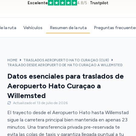
Excelente
4.8/5 ·
Trustpilot
e la ruta
Vehículos
Resumen de la ruta
Preguntas frecuente
HOME
TRASLADOS AEROPUERTO HATO CURAÇAO (CUR)
TRASLADO DESDE AEROPUERTO DE HATO CURAÇAO A WILLEMSTED
Datos esenciales para traslados de
Aeropuerto Hato Curaçao a
Willemsted
Actualizado el 13 de julio de 2026
El trayecto desde el Aeropuerto Hato hasta Willemstad
sigue la carretera principal bien mantenida en apenas 23
minutos. Una transferencia privada pre-reservada te
evita las colas de taxis y garantiza llegada puntual a tu