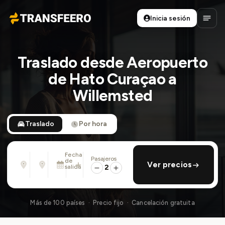
Inicia sesión
Transfeero
Abrir
Traslado desde Aeropuerto
de Hato Curaçao a
Willemsted
Traslado
Por hora
Fecha
Pasajeros
Desde
Hasta
de
añadir regreso
Ver precios
Dirección, aeropuerto, hotel, ...
Dirección, aeropuerto, hotel, ...
salida
2
Lun., 10 Ago. · 01:45 PM
Más de 100 países · Precio fijo · Cancelación gratuita