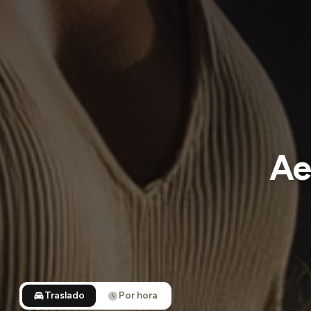
Ae
Traslado
Por hora