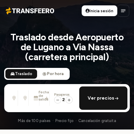
Inicia sesión
Transfeero
Abrir
Traslado desde Aeropuerto
de Lugano a Via Nassa
(carretera principal)
Traslado
Por hora
Fecha
Pasajeros
Desde
Hasta
de
añadir regreso
Ver precios
Dirección, aeropuerto, hotel, ...
Dirección, aeropuerto, hotel, ...
salida
2
Dom., 9 Ago. · 01:45 PM
Más de 100 países · Precio fijo · Cancelación gratuita