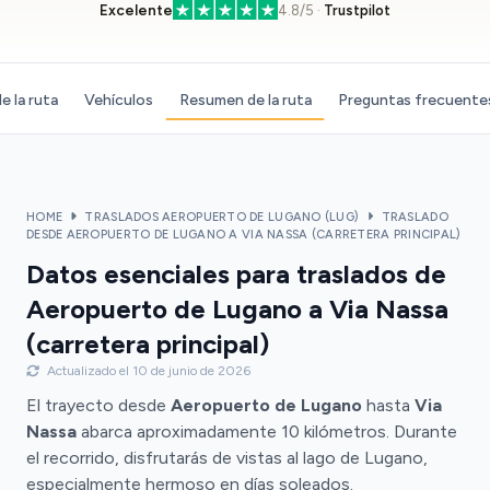
Excelente
4.8/5 ·
Trustpilot
e la ruta
Vehículos
Resumen de la ruta
Preguntas frecuente
HOME
TRASLADOS AEROPUERTO DE LUGANO (LUG)
TRASLADO
DESDE AEROPUERTO DE LUGANO A VIA NASSA (CARRETERA PRINCIPAL)
Datos esenciales para traslados de
Aeropuerto de Lugano a Via Nassa
(carretera principal)
Actualizado el 10 de junio de 2026
El trayecto desde
Aeropuerto de Lugano
hasta
Via
Nassa
abarca aproximadamente 10 kilómetros. Durante
el recorrido, disfrutarás de vistas al lago de Lugano,
especialmente hermoso en días soleados.