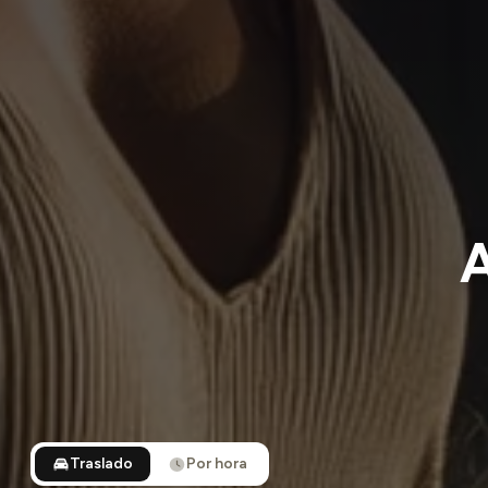
A
Traslado
Por hora